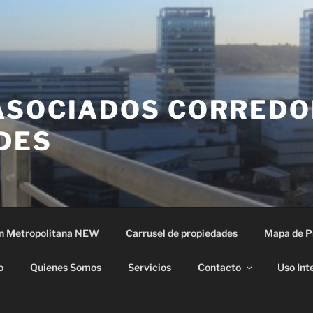
ASOCIADOS CORREDO
DES
n Metropolitana NEW
Carrusel de propiedades
Mapa de P
o
Quienes Somos
Servicios
Contacto
Uso Int