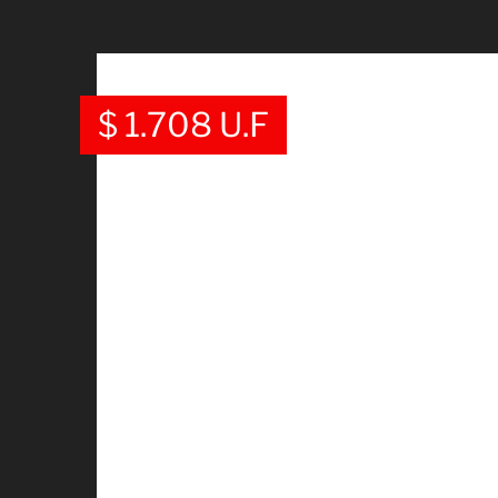
$
1.708
U.F