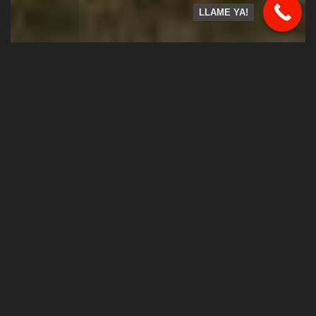
LLAME YA!
Vendo 3.560 m2 metro los Quillayes, La