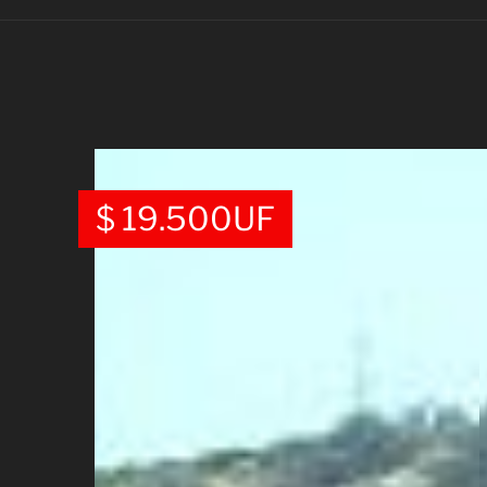
$
19.500
UF