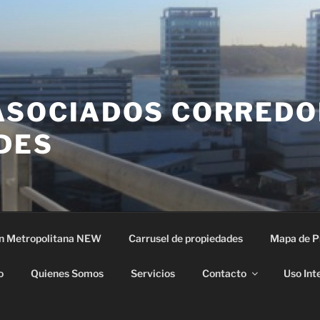
ASOCIADOS CORREDO
DES
n Metropolitana NEW
Carrusel de propiedades
Mapa de P
o
Quienes Somos
Servicios
Contacto
Uso Int