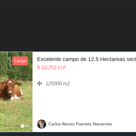
Excelente campo de 12,5 Hectareas sec
Campo
$
13.252
U.F
…
125000 m2
Carlos Alonso Puentes Navarrete
44