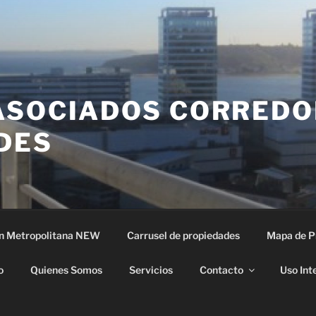
ASOCIADOS CORREDO
DES
n Metropolitana NEW
Carrusel de propiedades
Mapa de P
o
Quienes Somos
Servicios
Contacto
Uso Int