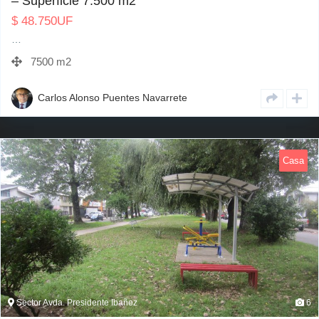
– Superficie 7.500 m2
$
48.750
UF
…
7500 m2
Carlos Alonso Puentes Navarrete
Casa
Sector Avda. Presidente Ibañez
6