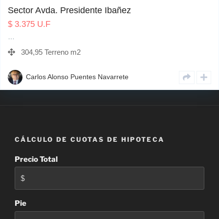
Sector Avda. Presidente Ibañez
$
3.375
U.F
…
304,95 Terreno m2
Carlos Alonso Puentes Navarrete
CÁLCULO DE CUOTAS DE HIPOTECA
Precio Total
Pie