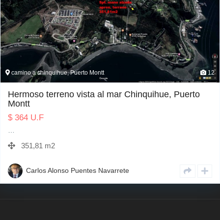
camino a chinquihue, Puerto Montt
12
Hermoso terreno vista al mar Chinquihue, Puerto
Montt
$
364
U.F
…
351,81 m2
Carlos Alonso Puentes Navarrete