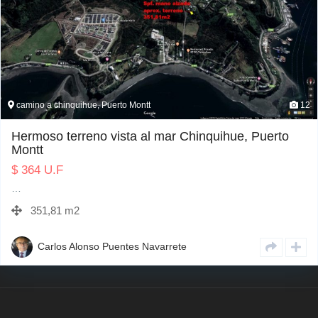
camino a chinquihue, Puerto Montt
12
Hermoso terreno vista al mar Chinquihue, Puerto
Montt
$
364
U.F
…
351,81 m2
Carlos Alonso Puentes Navarrete