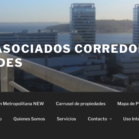
ASOCIADOS CORREDO
DES
n Metropolitana NEW
Carrusel de propiedades
Mapa de P
o
Quienes Somos
Servicios
Contacto
Uso Int