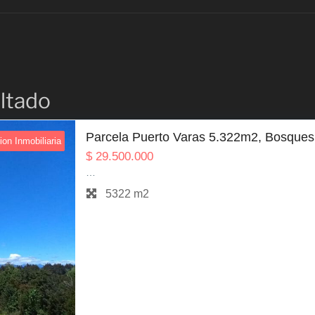
altado
Parcela Puerto Varas 5.322m2, Bosques 
ion Inmobiliaria
$
29.500.000
…
5322 m2