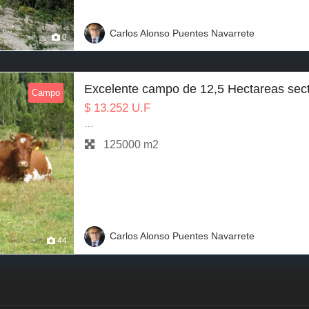
Carlos Alonso Puentes Navarrete
0
Excelente campo de 12,5 Hectareas sec
Campo
$
13.252
U.F
…
125000 m2
Carlos Alonso Puentes Navarrete
44