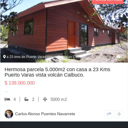
a 25 kms de Puerto Varas con vista volcan Calbuco
41
Hermosa parcela 5.000m2 con casa a 23 Kms
Puerto Varas vista volcán Calbuco.
$
139.000.000
…
4
2
5000 m2
Carlos Alonso Puentes Navarrete