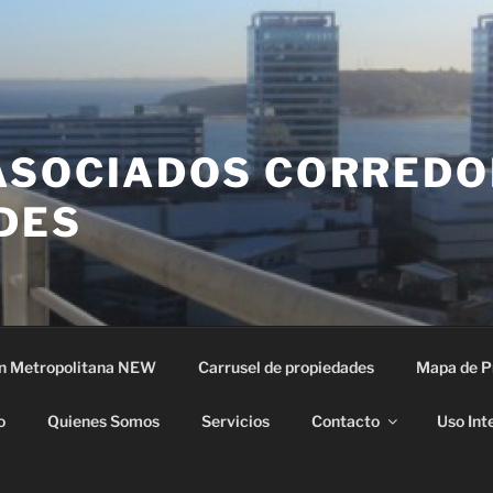
ASOCIADOS CORREDO
DES
n Metropolitana NEW
Carrusel de propiedades
Mapa de P
o
Quienes Somos
Servicios
Contacto
Uso Int