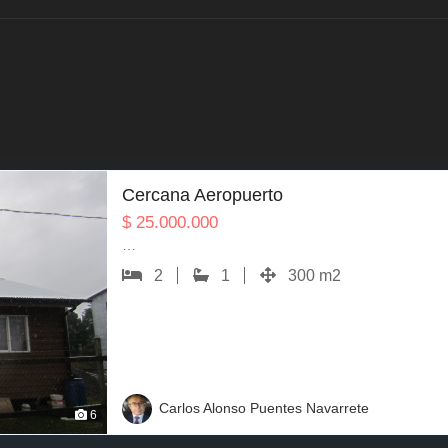
Cercana Aeropuerto
$
25.000.000
…
2
1
300 m2
Carlos Alonso Puentes Navarrete
6