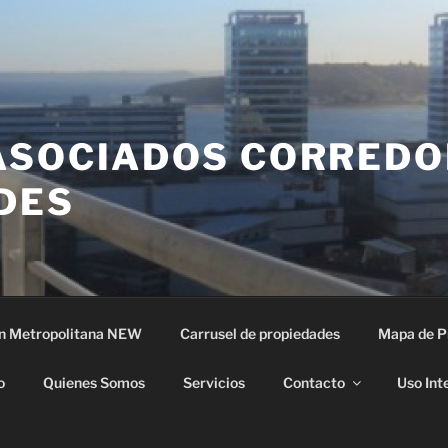
ASOCIADOS CORREDO
DES
n Metropolitana NEW
Carrusel de propiedades
Mapa de P
o
Quienes Somos
Servicios
Contacto
Uso Int