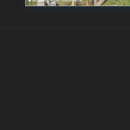
aeropuerto tepual, Puerto Montt