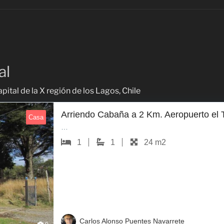
al
pital de la X región de los Lagos, Chile
Arriendo Cabaña a 2 Km. Aeropuerto el 
Casa
…
1
1
24 m2
Carlos Alonso Puentes Navarrete