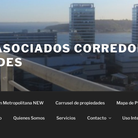
ASOCIADOS CORREDO
DES
n Metropolitana NEW
Carrusel de propiedades
Mapa de P
o
Quienes Somos
Servicios
Contacto
Uso Int