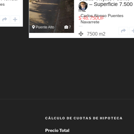
Alto – Superficie 7.500
m2
Carlos Alonso Puentes
$
48.750
UF
Navarrete
…
Puente Alto
7
7500 m2
CÁLCULO DE CUOTAS DE HIPOTECA
Precio Total