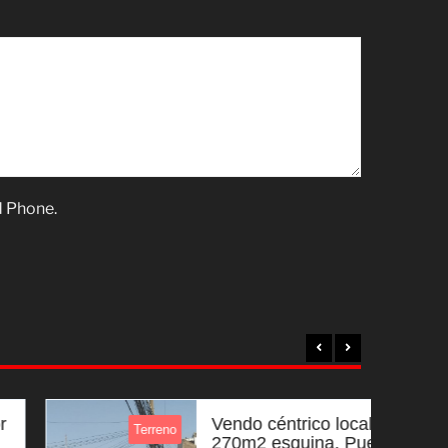
d Phone.
Vendo céntrico local
Terreno
270m2 esquina, Puente